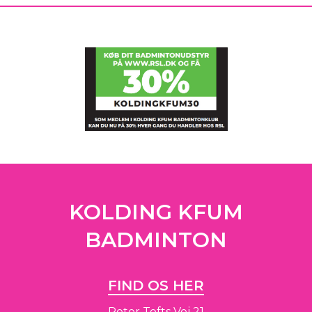
KOLDING KFUM
BADMINTON
FIND OS HER
Peter Tofts Vej 21