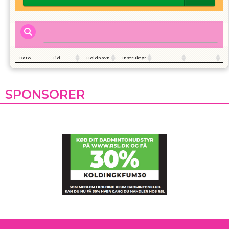
Dato
Tid
Holdnavn
Instruktør
SPONSORER